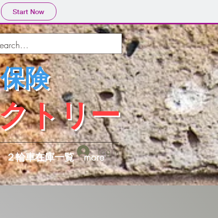
Start Now
・保険
ァクトリー
Log In
２輪車在庫一覧
more