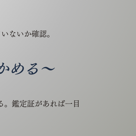
ていないか確認。
かめる～
？
る。鑑定証があれば一目