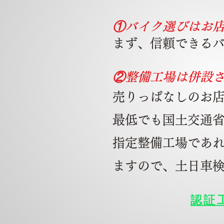
①バイク選びはお
ま
ず、信頼できる
②整備工場は併設
売りっぱなしのお
最低でも国土交通
指定整備工場であ
ますので、土日車
認証