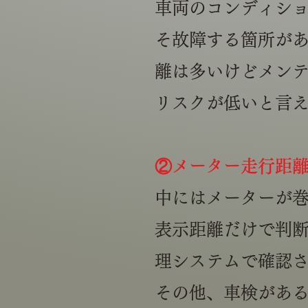
車両のコンディシ
そ故障する箇所が
離は多いけどメン
リスクが低いと言
​②メーター走行距
中にはメーターが
表示距離だけで判
理システムで確認
​その他、車検があ