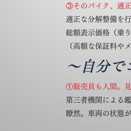
③そのバイク、適
適
正な分解整備を
総額表示価格（乗
（高額な保証料や
～自分で
①販売員も人間。
第三者機関による鑑
瞭然。車両の状態