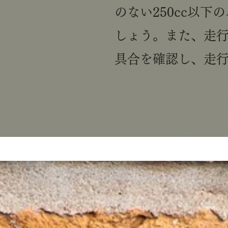
のない250cc以
しょう。また、走
具合を確認し、走