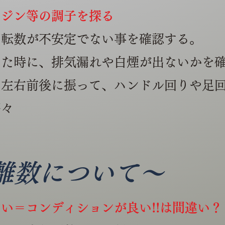
ンジン
等
の調子を探る
回転数が不安定でない事を確認する。
した時に、排気漏れや白煙が出ないかを
て左右前後に振って、ハンドル回りや足
等々
離数について～
い＝コンディションが良い!!は間違い？