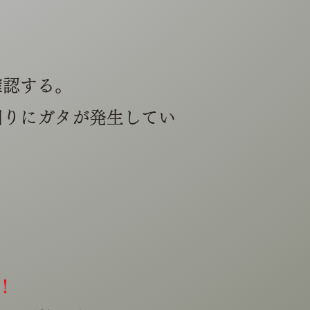
確認する。
回りにガタが発生してい
！