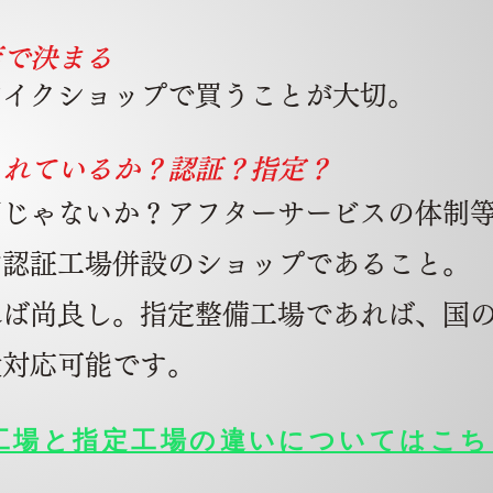
店で決まる
バイクショップ
で買うことが大切
。
されている
か？認証？指定？
店じゃないか？アフターサービスの体制
省認証工場併設のショップであること。
れば尚良し。
指定整備工場であれば、国
検対応可能です。
工場と指定工場の違いについてはこち