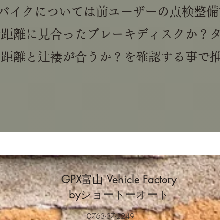
下のバイクについては前ユーザーの点検整
行距離に見合ったブレーキディスクか？
行距離と辻褄が合うか？を確認する事で
GPX富山
Vehicle Factory
byショートーオート
0763-37-2249