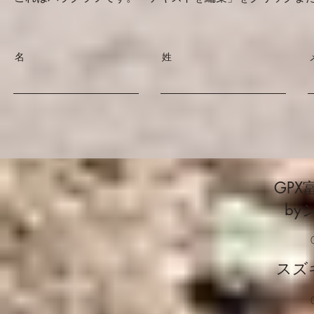
名
姓
GPX
by
スズ