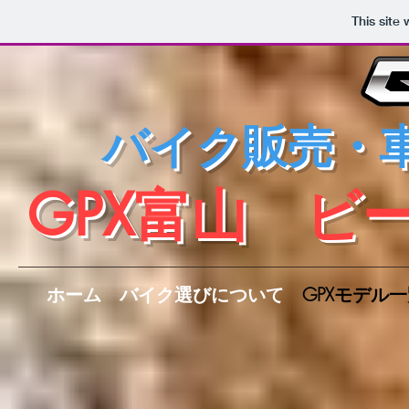
This site
バイク販売・
​GPX富山 
ホーム
バイク選びについて
GPXモデル